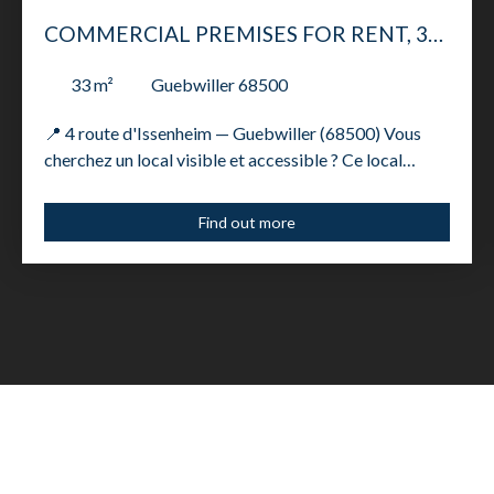
COMMERCIAL PREMISES FOR RENT, 33
M² - GUEBWILLER 68500
33
m²
Guebwiller 68500
📍 4 route d'Issenheim — Guebwiller (68500) Vous
cherchez un local visible et accessible ? Ce local
commercial de 33 m² en rez-de-chaussée est
idéalement positionné sur un axe à fort passage entre
Find out more
Guebwiller et Issenheim. Ce que vous obtenez : ✅
Surface de 33 m² ✅ Parking commun grand format,
gratuit pour vos clients ✅ Visibilité directe depuis la
route passante ✅ Éligible à la fibre optique ✅ Parties
communes en excellent état ✅ Non assujetti à la TVA
— loyer net de TVA Conditions financières : • Loyer
mensuel : 430€ HC • Honoraires locataire : 0€ TTC
(charge bailleur) • Bail commercial 3/6/9 Idéal pour :
commerce de proximité (restauration interdite),
profession libérale, bureau, activité de service,