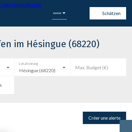
Schätzen
en im Hésingue (68220)
Lokalisierung
Max. Budget (€)
Hésingue (68220)
n
Créer une alerte