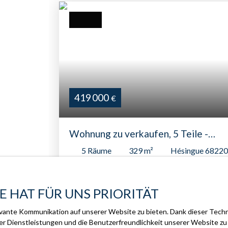
419 000
€
Wohnung zu verkaufen, 5 Teile -
Hésingue 68220
5
Räume
329
m²
Hésingue 68220
Découvrez ce magnifique T7 meublé à
HésingueNiché au cœur de la charmante ville
E HAT FÜR UNS PRIORITÄT
d'Hésingue, l'agence ICARE IMMOBILIER vo
présente cet appartement T5 d'exception de
vante Kommunikation auf unserer Website zu bieten. Dank dieser Techno
335 m² (dont 155 m² au sous-sol aménagé),
erer Dienstleistungen und die Benutzerfreundlichkeit unserer Website 