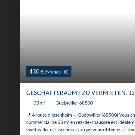
430
€ /Monat HC
GESCHÄFTSRÄUME ZU VERMIETEN, 33 
33
m²
Guebwiller 68500
📍 4 route d'Issenheim — Guebwiller (68500) Vous cher
commercial de 33 m² en rez-de-chaussée est idéalemen
Guebwiller et Issenheim. Ce que vous obtenez : ✅ S