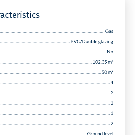
acteristics
Gas
PVC/Double glazing
No
102.35
m²
50
m²
4
3
1
1
2
Ground level