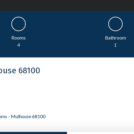
Rooms
Bathroom
4
1
house 68100
rooms - Mulhouse 68100