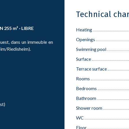
Technical char
 255 m² · LIBRE
Heating
Openings
uest, dans un immeuble en
eim/Riedisheim).
Swimming pool
Surface
Terrace surface
Rooms
Bedrooms
Bathroom
st)
Shower room
WC
Floor