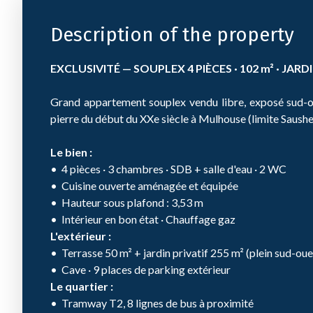
Description of the property
EXCLUSIVITÉ — SOUPLEX 4 PIÈCES · 102 m² · JARDIN
Grand appartement souplex vendu libre, exposé sud-o
pierre du début du XXe siècle à Mulhouse (limite Saush
Le bien :
4 pièces · 3 chambres · SDB + salle d'eau · 2 WC
Cuisine ouverte aménagée et équipée
Hauteur sous plafond : 3,53 m
Intérieur en bon état · Chauffage gaz
L'extérieur :
Terrasse 50 m² + jardin privatif 255 m² (plein sud-oue
Cave · 9 places de parking extérieur
Le quartier :
Tramway T2, 8 lignes de bus à proximité