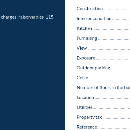
Construction
 charges raisonnables 115
Interior condition
Kitchen
Furnishing
View
Exposure
Outdoor parking
Cellar
Number of floors in the bu
Location
Utilities
Property tax
Reference