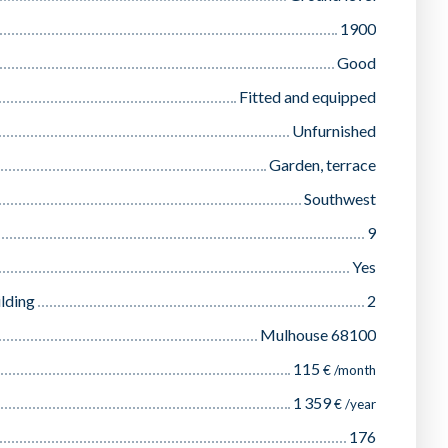
1900
Good
Fitted and equipped
Unfurnished
Garden, terrace
Southwest
9
Yes
ilding
2
Mulhouse 68100
115
€ /month
1 359
€ /year
176