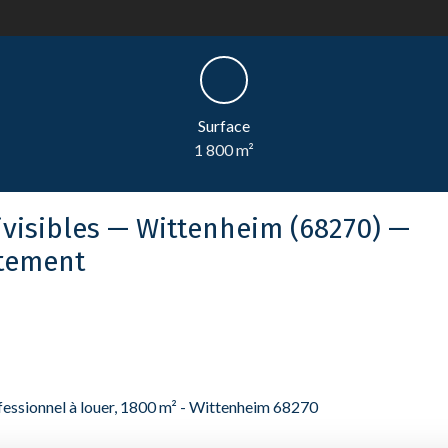
Surface
1 800
m²
ivisibles — Wittenheim (68270) —
atement
fessionnel à louer, 1800 m² - Wittenheim 68270