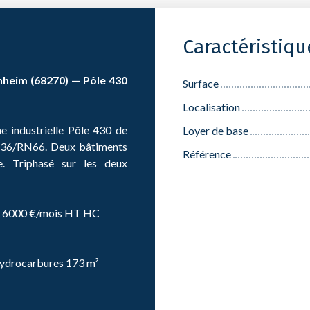
Caractéristiq
nheim (68270) — Pôle 430
Surface
Localisation
e industrielle Pôle 430 de
Loyer de base
 A36/RN66. Deux bâtiments
Référence
e. Triphasé sur les deux
— 6000 €/mois HT HC
'hydrocarbures 173 m²