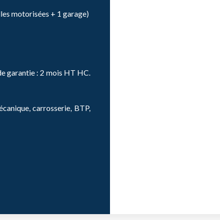
lles motorisées + 1 garage)
de garantie : 2 mois HT HC.
mécanique, carrosserie, BTP,