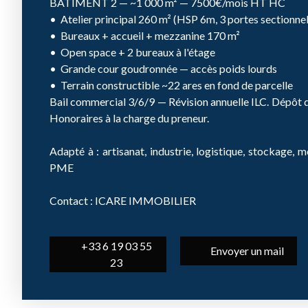
BÂTIMENT 2 — ~1 000 m² — 7500€/mois HT HC
Atelier principal 260 m² (HSP 6m, 3 portes sectionne
Bureaux + accueil + mezzanine 170 m²
Open space + 2 bureaux à l'étage
Grande cour goudronnée — accès poids lourds
Terrain constructible ~22 ares en fond de parcelle
Bail commercial 3/6/9 — Révision annuelle ILC. Dépôt 
Honoraires à la charge du preneur.
Adapté à : artisanat, industrie, logistique, stockage, 
PME
Contact : ICARE IMMOBILIER
+33 6 19 03 55
Envoyer un mail
23