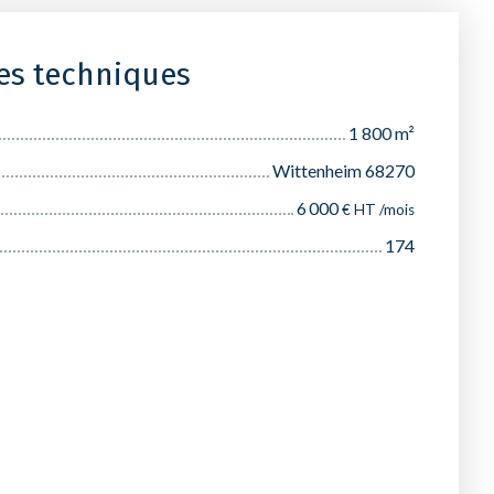
ues techniques
1 800
m²
Wittenheim 68270
6 000
€ HT /mois
174