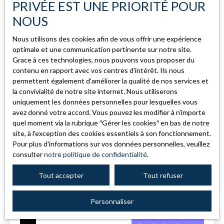
Immobilier Pro
A voir absolument
PRIVÉE EST UNE PRIORITÉ POUR
NOUS
Localisation
Guebwiller (68500)
Nous utilisons des cookies afin de vous offrir une expérience
optimale et une communication pertinente sur notre site.
Loyer max (€/mois)
Grace à ces technologies, nous pouvons vous proposer du
contenu en rapport avec vos centres d'intérêt. Ils nous
permettent également d'améliorer la qualité de nos services et
Surface min (m²)
la convivialité de notre site internet. Nous utiliserons
540
€ /mois HC
uniquement les données personnelles pour lesquelles vous
avez donné votre accord. Vous pouvez les modifier à n'importe
Rechercher
quel moment via la rubrique ″Gérer les cookies″ en bas de notre
Local commercial 45 m² — Route passante
site, à l'exception des cookies essentiels à son fonctionnement.
— Grand parking gratuit — Guebwiller
Pour plus d'informations sur vos données personnelles, veuillez
45
m²
Guebwiller 68500
consulter
notre politique de confidentialité
.
📍 4 route d'Issenheim — Guebwiller (68500) Vous
Tout accepter
Tout refuser
cherchez un local visible et accessible ? Ce local
commercial de 45 m² en rez-de-chaussée est
Personnaliser
idéalement positionné sur un axe à fort passage entre
Guebwiller et Issenheim. Ce que vous obtenez : ✅