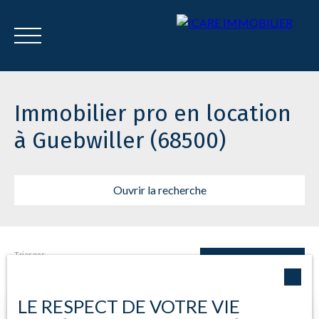
Menu
Immobilier pro en location
à Guebwiller (68500)
Estimation
Ouvrir la recherche
Trier par
Type d'offre
Créer une alerte
Pertinence
Location
LE RESPECT DE VOTRE VIE
Type de bien