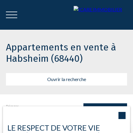
Menu
Appartements en vente à
Habsheim (68440)
Estimation
Ouvrir la recherche
Trier par
Type d'offre
Créer une alerte
Pertinence
Vente
LE RESPECT DE VOTRE VIE
Type de bien