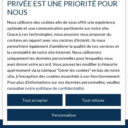
Appartement
Coup de cœur
PRIVÉE EST UNE PRIORITÉ POUR
NOUS
Localisation
Habsheim (68440)
Nous utilisons des cookies afin de vous offrir une expérience
optimale et une communication pertinente sur notre site.
Budget max (€)
Grace à ces technologies, nous pouvons vous proposer du
contenu en rapport avec vos centres d'intérêt. Ils nous
permettent également d'améliorer la qualité de nos services et
Surface min (m²)
la convivialité de notre site internet. Nous utiliserons
219 000
€
uniquement les données personnelles pour lesquelles vous
avez donné votre accord. Vous pouvez les modifier à n'importe
Rechercher
quel moment via la rubrique ″Gérer les cookies″ en bas de notre
Appartement lumineux avec terrasse,
site, à l'exception des cookies essentiels à son fonctionnement.
garage et stationnements – Habsheim
Pour plus d'informations sur vos données personnelles, veuillez
3
pièces
69.81
m²
Habsheim 68440
consulter
notre politique de confidentialité
.
À vendre en exclusivité – Appartement lumineux avec
Tout accepter
Tout refuser
terrasse, garage et stationnements – Habsheim Situé
à Habsheim, au 2e et dernier étage avec ascenseur, cet
Personnaliser
appartement de 70 m² offre un cadre de vie agréable,
lumineux et fonctionnel. Il se compose d’une belle